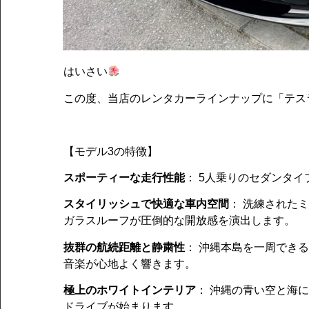
はいさい
この度、当店のレンタカーラインナップに「テス
【モデル3の特徴】
スポーティーな走行性能
： 5人乗りのセダンタ
スタイリッシュで快適な車内空間
： 洗練された
ガラスルーフが圧倒的な開放感を演出します。
抜群の航続距離と静粛性
： 沖縄本島を一周でき
音楽が心地よく響きます。
極上のホワイトインテリア
： 沖縄の青い空と海
ドライブが始まります。